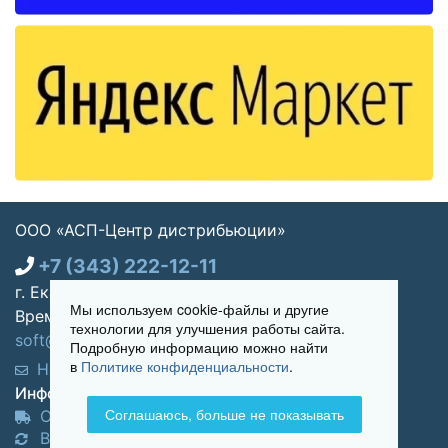
ООО «АСП-Центр дистрибьюции»
+7 (343) 222-12-11
г. Екатеринбург, ул. Щорса 7, офис 270
Мы используем cookie-файлы и другие
Время работы: Пн-пт 09:00 - 18:00
технологии для улучшения работы сайта.
soft@asp-partners.ru
Подробную информацию можно найти
в
Политике конфиденциальности
.
Написать нам
Обратный звонок
Информация для покупателей:
Соглашаюсь, больше не показывать
Оплата и доставка
Возврат и обмен товара