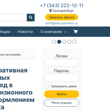
+7 (343) 222-12-11
Екатеринбург
Заказать звонок
soft@asp-partners.ru
Акции
Новости
О компании
ные программы
Логин:
ративная
Пароль:
ных
од в
Запомнить меня
ензионного
Войти
формлением
Регистрация
ка