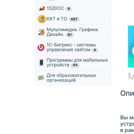
152DOC
9
ККТ и ТО
497
Мультимедиа. Графика.
Дизайн.
61
1С-Битрикс - системы
управления сайтом
4
Программы для мобильных
устройств
44
Для образовательных
организаций
Опи
Вы м
устр
в ра