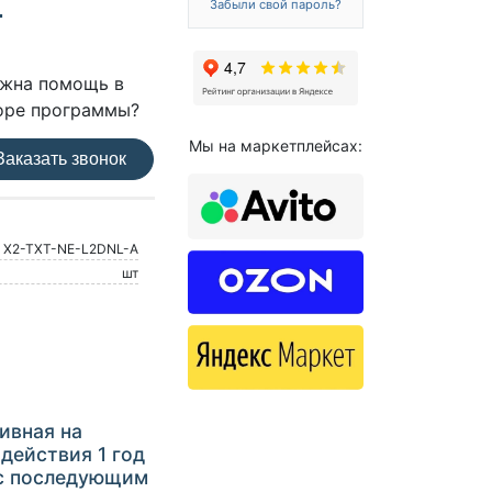
Забыли свой пароль?
г
жна помощь в
оре программы?
Мы на маркетплейсах:
аказать звонок
X2-TXT-NE-L2DNL-A
шт
ивная на
действия 1 год
 с последующим