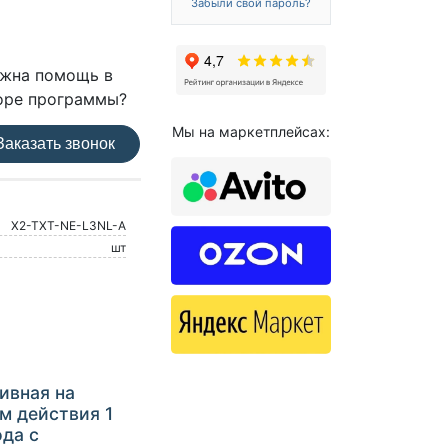
Забыли свой пароль?
жна помощь в
оре программы?
Мы на маркетплейсах:
аказать звонок
X2-TXT-NE-L3NL-A
шт
ивная на
м действия 1
ода с