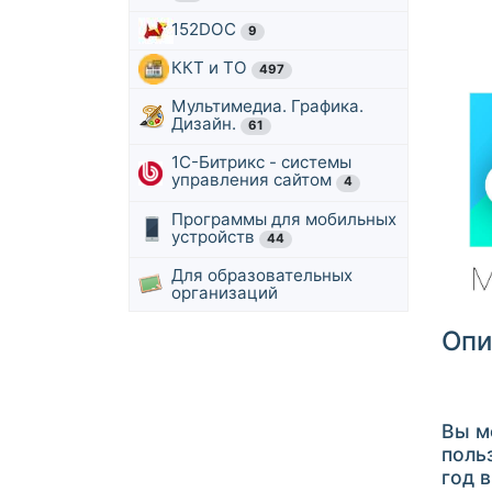
152DOC
9
ККТ и ТО
497
Мультимедиа. Графика.
Дизайн.
61
1С-Битрикс - системы
управления сайтом
4
Программы для мобильных
устройств
44
Для образовательных
организаций
Опи
Вы м
поль
год 