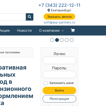
+7 (343) 222-12-11
Екатеринбург
Заказать звонок
soft@asp-partners.ru
Акции
Новости
О компании
ные программы
Логин:
ративная
Пароль:
льных
од в
Запомнить меня
ензионного
Войти
формлением
Регистрация
ка