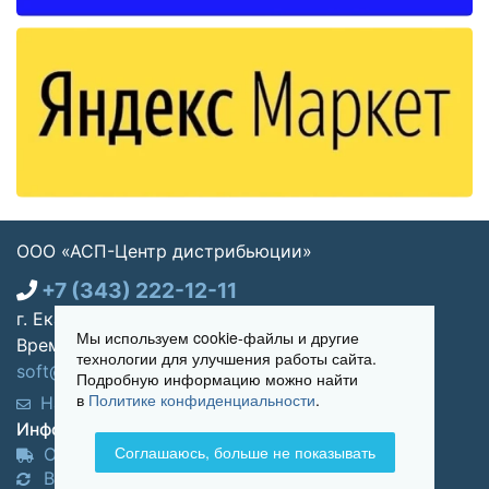
ООО «АСП-Центр дистрибьюции»
+7 (343) 222-12-11
г. Екатеринбург, ул. Щорса 7, офис 270
Мы используем cookie-файлы и другие
Время работы: Пн-пт 09:00 - 18:00
технологии для улучшения работы сайта.
soft@asp-partners.ru
Подробную информацию можно найти
в
Политике конфиденциальности
.
Написать нам
Обратный звонок
Информация для покупателей:
Соглашаюсь, больше не показывать
Оплата и доставка
Возврат и обмен товара