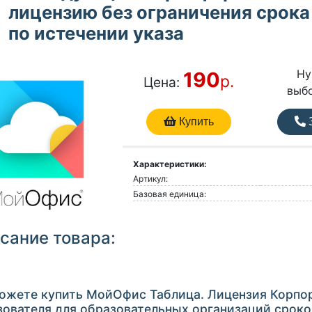
лицензию без ограничения срока
по истечении указа
Ну
190
р.
Цена:
выб
Купить
З
Характеристики:
Артикул:
Базовая единица:
сание товара:
ожете купить МойОфис Таблица. Лицензия Корпор
зователя для образовательных организаций сроко