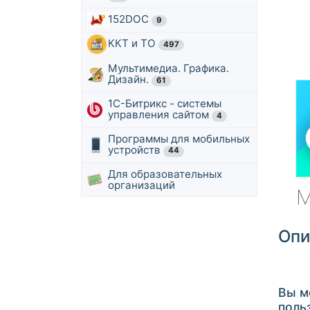
152DOC
9
ККТ и ТО
497
Мультимедиа. Графика.
Дизайн.
61
1С-Битрикс - системы
управления сайтом
4
Программы для мобильных
устройств
44
Для образовательных
организаций
Опи
Вы м
поль