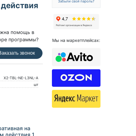
Забыли свой пароль?
 действия
жна помощь в
оре программы?
Мы на маркетплейсах:
аказать звонок
X2-TBL-NE-L3NL-A
шт
ативная на
м действия 1