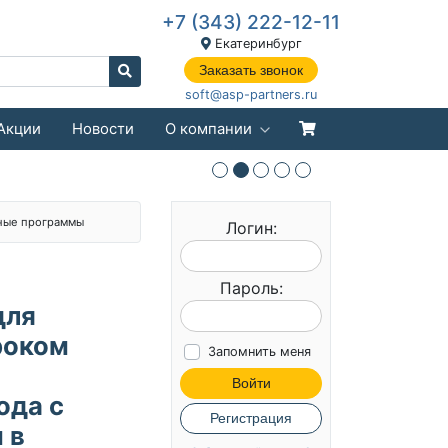
+7 (343) 222-12-11
Екатеринбург
Заказать звонок
soft@asp-partners.ru
Акции
Новости
О компании
ные программы
Логин:
Пароль:
для
роком
Запомнить меня
Войти
ода с
Регистрация
 в