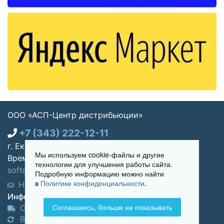
ООО «АСП-Центр дистрибьюции»
+7 (343) 222-12-11
г. Екатеринбург, ул. Щорса 7, офис 270
Мы используем cookie-файлы и другие
Время работы: Пн-пт 09:00 - 18:00
технологии для улучшения работы сайта.
soft@asp-partners.ru
Подробную информацию можно найти
в
Политике конфиденциальности
.
Написать нам
Обратный звонок
Информация для покупателей:
Соглашаюсь, больше не показывать
Оплата и доставка
Возврат и обмен товара