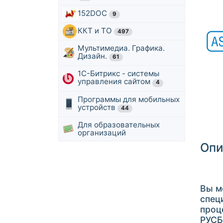
152DOC
9
ККТ и ТО
497
Мультимедиа. Графика.
Дизайн.
61
1С-Битрикс - системы
управления сайтом
4
Программы для мобильных
устройств
44
Для образовательных
организаций
Опи
Вы м
специ
проц
РУСБ