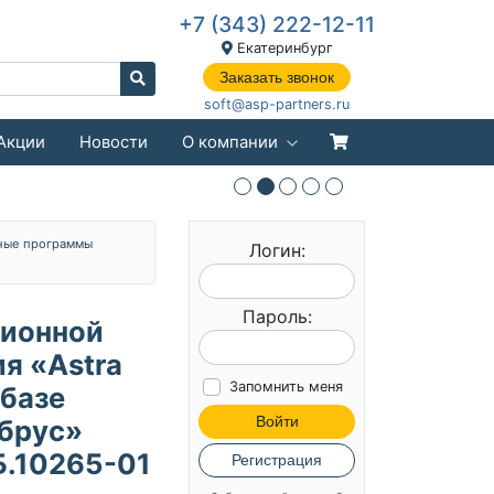
+7 (343) 222-12-11
Екатеринбург
Заказать звонок
soft@asp-partners.ru
Акции
Новости
О компании
ные программы
Логин:
Пароль:
ционной
я «Astra
Запомнить меня
 базе
Войти
брус»
Б.10265-01
Регистрация