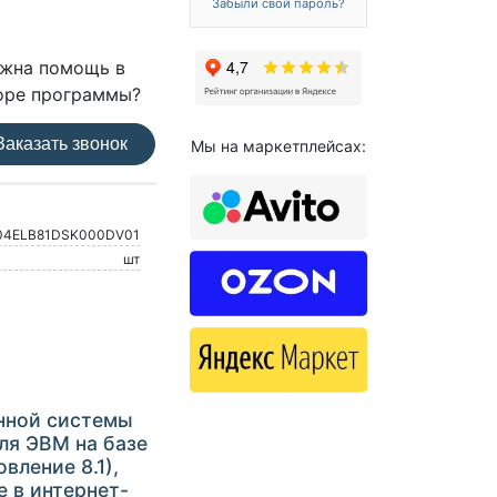
Забыли свой пароль?
жна помощь в
оре программы?
аказать звонок
Мы на маркетплейсах:
04ELB81DSK000DV01
шт
нной системы
для ЭВМ на базе
вление 8.1),
е в интернет-