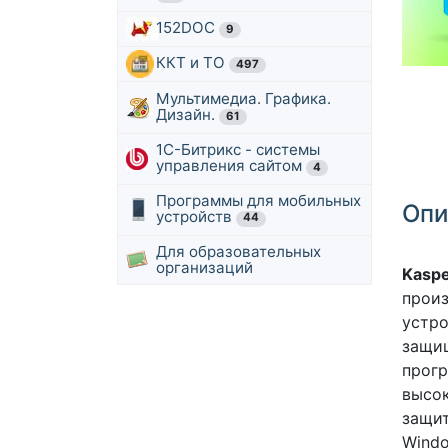
152DOC
9
ККТ и ТО
497
Мультимедиа. Графика.
Дизайн.
61
1С-Битрикс - системы
управления сайтом
4
Программы для мобильных
Опи
устройств
44
Для образовательных
организаций
Kaspe
произ
устро
защищ
прогр
высок
защит
Windo