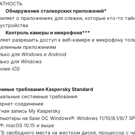
АТНОСТЬ
•
Обнаружение сталкерских приложений*
мляет о приложениях для слежки, которые кто-то тай
 устройства
•
Контроль камеры и микрофона***
ляет разрешить доступ к веб-камере и микрофону тол
деленным приложениям
лько для Windows и Android
лько для Windows
роме iOS
емные требования
Kaspersky
Standard
мальные системные требования
ернет-соединение
тная запись My Kaspersky
пьютеры на базе ОС Windows®: Windows 11/10/8.1/8/7 S
®: macOS 10.15 и выше
 ГБ свободного места на жестком диске, процессор с ча