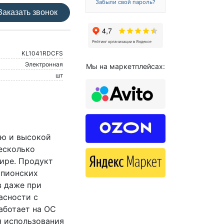
Забыли свой пароль?
аказать звонок
KL1041RDCFS
Электронная
Мы на маркетплейсах:
шт
ью и высокой
есколько
мире. Продукт
шпионских
в даже при
асности с
аботает на ОС
я использования