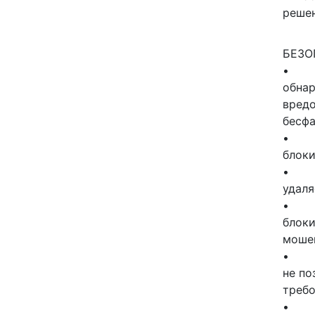
решен
БЕЗО
обнар
вред
бесфа
блоки
удаля
блоки
моше
не по
требо