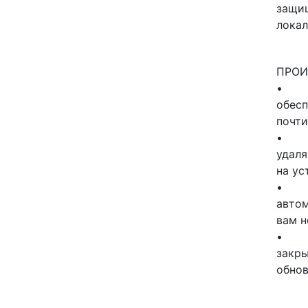
защищ
локал
ПРОИ
обесп
почти
удаля
на ус
автом
вам н
закры
обно