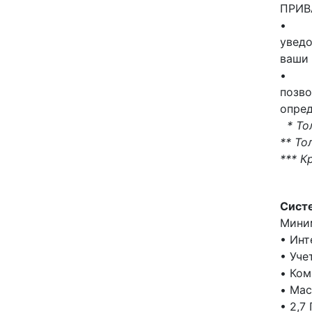
ПРИВ
уведо
ваши
позво
опре
* То
** То
*** К
Сист
Мини
• Инт
• Уче
• Ком
• Mac
• 2,7