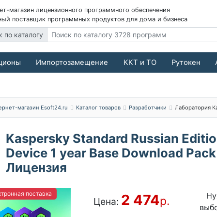
ет-магазин лицензионного программного обеспечения
ый поставщик программных продуктов для дома и бизнеса
к по каталогу
ционы
Импортозамещение
ККТ и ТО
Рутокен
ернет-магазин Esoft24.ru
Каталог товаров
Разработчики
Лаборатория К
Kaspersky Standard Russian Editio
Device 1 year Base Download Pack
Лицензия
тронная поставка
Ну
2 474
р.
Цена:
выб