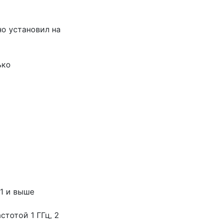
но установил на
ько
P1 и выше
стотой 1 ГГц, 2