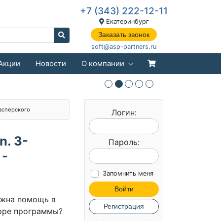
+7 (343) 222-12-11
Екатеринбург
Заказать звонок
soft@asp-partners.ru
Акции
Новости
О компании
асперского
Логин:
n. 3-
Пароль:
 -
Запомнить меня
Войти
жна помощь в
Регистрация
оре программы?