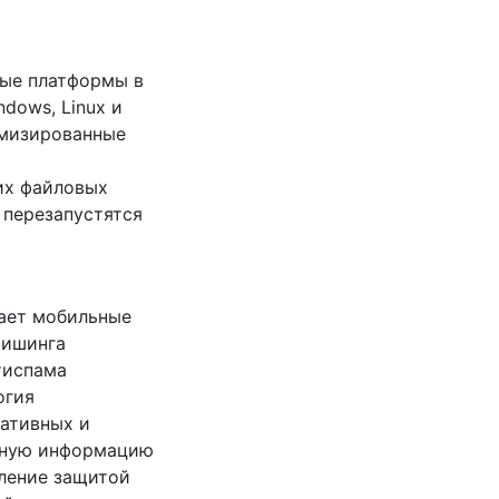
ные платформы в
dows, Linux и
тимизированные
их файловых
 перезапустятся
щает мобильные
фишинга
тиспама
огия
ративных и
ивную информацию
вление защитой