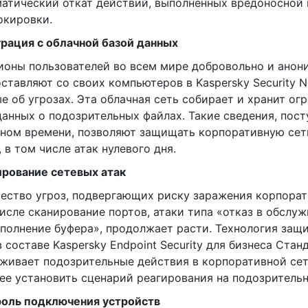
атический откат действий, выполненных вредоносной
окировки.
рация с облачной базой данных
оны пользователей во всем мире добровольно и анон
ставляют со своих компьютеров в Kaspersky Security N
е об угрозах. Эта облачная сеть собирает и хранит о
анных о подозрительных файлах. Такие сведения, пос
ном времени, позволяют защищать корпоративную сет
, в том числе атак нулевого дня.
рование сетевых атак
ество угроз, подвергающих риску заражения корпорат
исле сканирование портов, атаки типа «отказ в обслу
полнение буфера», продолжает расти. Технология защ
в составе Kaspersky Endpoint Security для бизнеса Ста
живает подозрительные действия в корпоративной сет
ее установить сценарий реагирования на подозрительн
роль подключения устройств