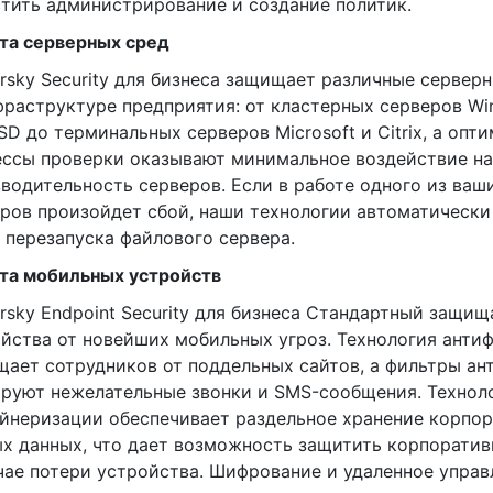
тить администрирование и создание политик.
та серверных сред
rsky Security для бизнеса защищает различные сервер
фраструктуре предприятия: от кластерных серверов Win
SD до терминальных серверов Microsoft и Citrix, а оп
ссы проверки оказывают минимальное воздействие на
водительность серверов. Если в работе одного из ваш
ров произойдет сбой, наши технологии автоматически
 перезапуска файлового сервера.
та мобильных устройств
rsky Endpoint Security для бизнеса Стандартный защи
йства от новейших мобильных угроз. Технология анти
ает сотрудников от поддельных сайтов, а фильтры ан
руют нежелательные звонки и SMS-сообщения. Технол
йнеризации обеспечивает раздельное хранение корпо
х данных, что дает возможность защитить корпорат
чае потери устройства. Шифрование и удаленное упра