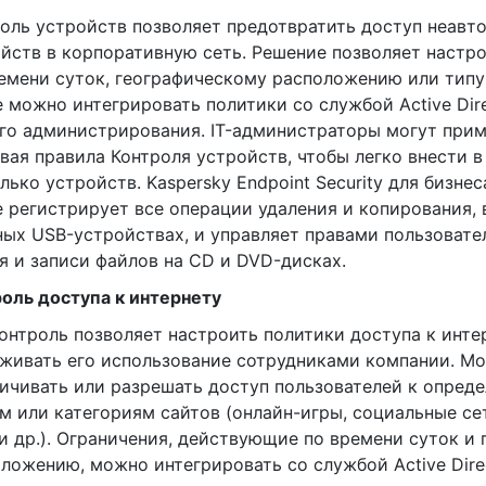
оль устройств позволяет предотвратить доступ неавт
йств в корпоративную сеть. Решение позволяет настр
емени суток, географическому расположению или типу
 можно интегрировать политики со службой Active Dire
го администрирования. IT-администраторы могут прим
вая правила Контроля устройств, чтобы легко внести в
лько устройств. Kaspersky Endpoint Security для бизне
 регистрирует все операции удаления и копирования,
ых USB-устройствах, и управляет правами пользовате
я и записи файлов на CD и DVD-дисках.
оль доступа к интернету
онтроль позволяет настроить политики доступа к инте
живать его использование сотрудниками компании. М
ичивать или разрешать доступ пользователей к опред
м или категориям сайтов (онлайн-игры, социальные се
и др.). Ограничения, действующие по времени суток и
ложению, можно интегрировать со службой Active Direc