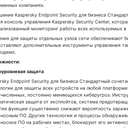
менных компаниях.
ешение Kaspersky Endpoint Security для бизнеса Станда
я консоль управления Kaspersky Security Center, котор
ализованный мониторинг работы всех используемых в 
ения для защиты отдельных узлов сети обеспечивают б
ставляют дополнительные инструменты управления там
ходимо.
ожности:
оуровневая защита
rsky Endpoint Security для бизнеса Стандартный сочета
логии для защиты всех устройств на любой платформе
численных, постоянно меняющихся киберугроз. Инстр
атическая защита от эксплойтов, система предотвра
гие функции существенно снижают вероятность зараж
носным ПО. Другие технологии и процессы обнаружив
носное ПО на рабочих местах, блокируют его активнос