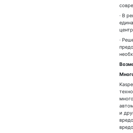
совре
· В р
едина
центр
· Реш
предо
необ
Возм
Мног
Kaspe
техно
много
автом
и дру
вредо
вредо