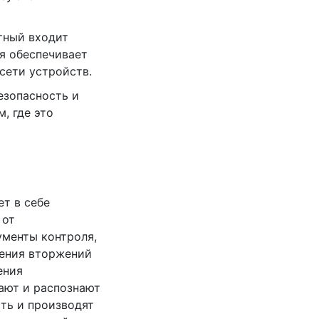
ртный входит
ая обеспечивает
сети устройств.
езопасность и
, где это
ет в себе
 от
ументы контроля,
щения вторжений
ения
ают и распознают
ть и производят