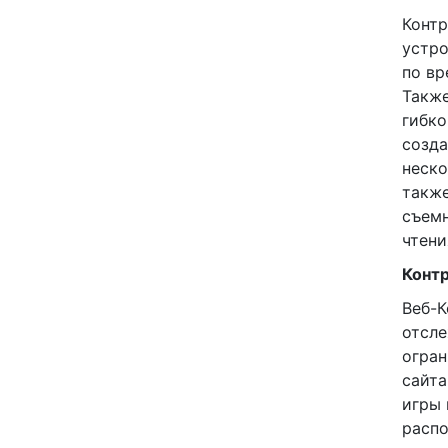
Контр
устро
по вр
Также
гибко
созда
неско
также
съемн
чтени
Контр
Веб-К
отсле
огран
сайта
игры 
распо