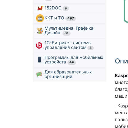
152DOC
9
ККТ и ТО
497
Мультимедиа. Графика.
Дизайн.
61
1С-Битрикс - системы
управления сайтом
4
Программы для мобильных
Опи
устройств
44
Для образовательных
Kaspe
организаций
много
благо
машин
· Kas
места
польз
мобил