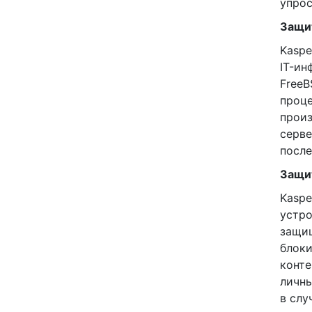
упрос
Защи
Kaspe
IT-ин
FreeB
проце
произ
серве
после
Защи
Kaspe
устро
защищ
блоки
конте
личны
в слу