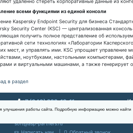
ляют удаленно стереть корпоративные данные из конт
ление всеми функциями из единой консоли
ение Kaspersky Endpoint Security для бизнеса Стандар
rsky Security Center (KSC) — централизованная консоль
ляющая получить полное представление об используе
ративной сети технологиях «Лаборатории Касперског
их мест, и управлять ими. KSC упрощает управление 
йствами, ноутбуками, настольными компьютерами, ф
рами и виртуальными машинами, а также генерирует о
ад в раздел
+7 (343) 222-12-11
Ин
для улучшения работы сайта. Подробную информацию можно найти
г. Екатеринбург, ул. Щорса 7, офис 270
Время работы: Пн-пт 09:00 - 18:00
soft@asp-partners.ru
Написать нам
Обратный звонок