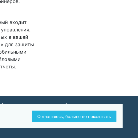
ейнеров.
тный входит
 управления,
мых в вашей
о» для защиты
мобильными
айловыми
тчеты.
формация для покупателей:
Оплата и доставка
Соглашаюсь, больше не показывать
Возврат и обмен товара
Политика конфиденциальности