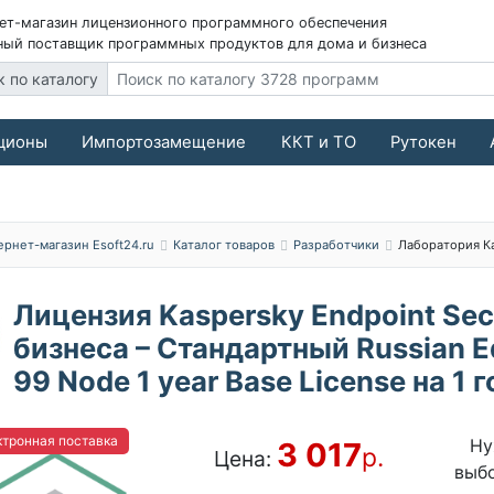
ет-магазин лицензионного программного обеспечения
ый поставщик программных продуктов для дома и бизнеса
к по каталогу
ционы
Импортозамещение
ККТ и ТО
Рутокен
ернет-магазин Esoft24.ru
Каталог товаров
Разработчики
Лаборатория К
Лицензия Kaspersky Endpoint Sec
бизнеса – Стандартный Russian Ed
99 Node 1 year Base License на 1 г
тронная поставка
Ну
3 017
р.
Цена:
выб