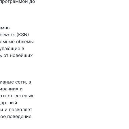
 программой до
имно
etwork (KSN)
громные объемы
тупающие в
ь от новейших
ивные сети, в
живании» и
иты от сетевых
ндартный
и и позволяет
ое поведение.