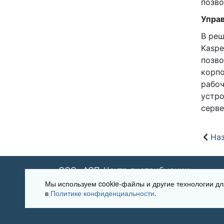
позво
Управ
В реш
Kaspe
позво
корпо
рабоч
устро
серве
Наз
ООО «АСП-Центр дистрибьюции»
Мы используем cookie-файлы и другие технологии 
в
Политике конфиденциальности
.