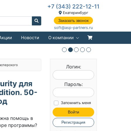
+7 (343) 222-12-11
Екатеринбург
Заказать звонок
soft@asp-partners.ru
Акции
Новости
О компании
асперского
Логин:
urity для
Пароль:
ition. 50-
од
Запомнить меня
Войти
жна помощь в
Регистрация
оре программы?