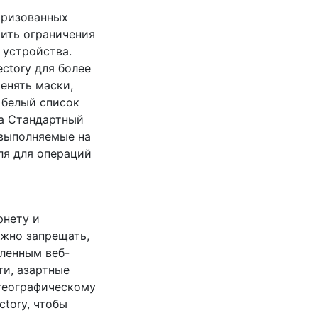
оризованных
оить ограничения
 устройства.
ctory для более
енять маски,
 белый список
са Стандартный
 выполняемые на
ля для операций
рнету и
ожно запрещать,
еленным веб-
ти, азартные
 географическому
tory, чтобы