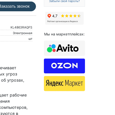
Забыли свой пароль?
аказать звонок
KL4863RAQFS
Электронная
Мы на маркетплейсах:
шт
ечивает
ых угроз
об угрозах,
ищает рабочие
дения
компьютеров,
зуются в