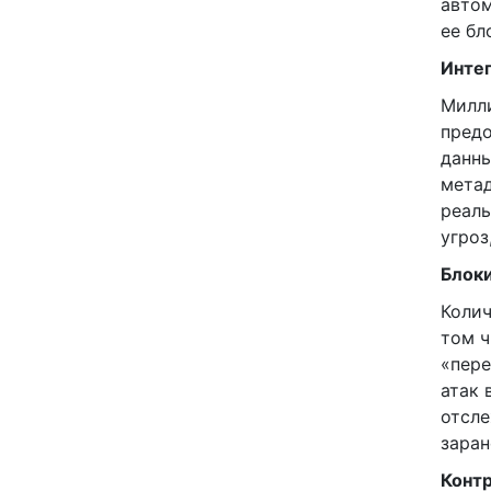
автом
ее бл
Интег
Милли
предо
данны
метад
реаль
угроз
Блоки
Колич
том ч
«пере
атак 
отсле
заран
Конт