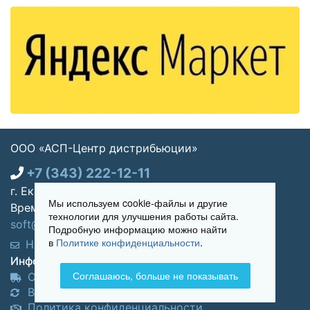
ООО «АСП-Центр дистрибьюции»
+7 (343) 222-12-11
г. Екатеринбург, ул. Щорса 7, офис 270
Мы используем cookie-файлы и другие
Время работы: Пн-пт 09:00 - 18:00
технологии для улучшения работы сайта.
soft@asp-partners.ru
Подробную информацию можно найти
в
Политике конфиденциальности
.
Написать нам
Обратный звонок
Информация для покупателей:
Соглашаюсь, больше не показывать
Оплата и доставка
Возврат и обмен товара
Политика конфиденциальности