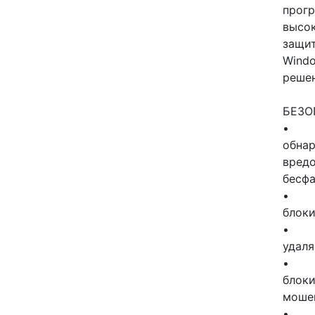
прогр
высок
защит
Windo
решен
БЕЗО
обнар
вред
бесфа
блоки
•
удаля
блоки
моше