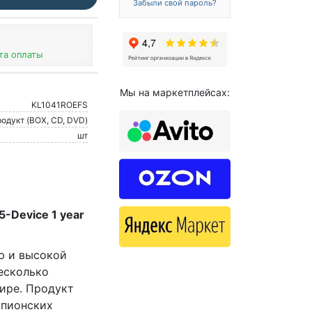
Забыли свой пароль?
та оплаты
Мы на маркетплейсах:
KL1041ROEFS
одукт (BOX, CD, DVD)
шт
5-Device 1 year
ю и высокой
есколько
мире. Продукт
шпионских