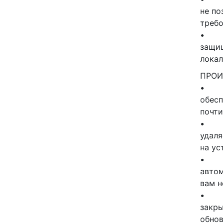
не по
требо
защищ
локал
ПРОИ
обесп
почти
удаля
на ус
автом
вам н
закры
обно