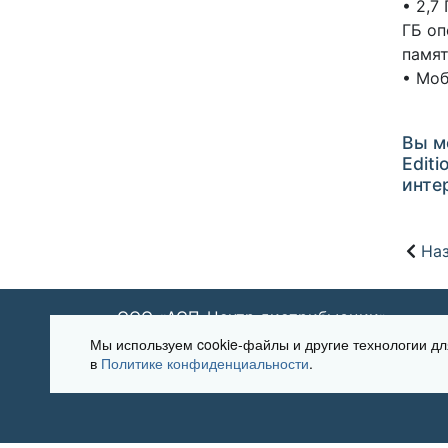
• 2,7
ГБ оп
памя
• Моб
Вы м
Editi
инте
Наз
ООО «АСП-Центр дистрибьюции»
Мы используем cookie-файлы и другие технологии 
в
Политике конфиденциальности
.