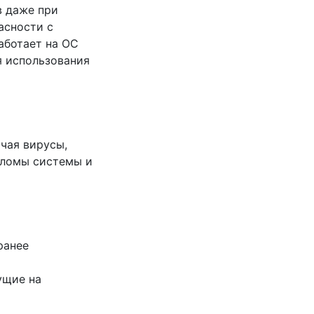
в даже при
асности с
аботает на ОС
я использования
чая вирусы,
зломы системы и
ранее
ущие на