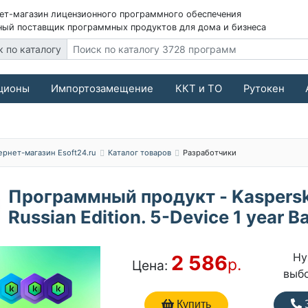
ет-магазин лицензионного программного обеспечения
ый поставщик программных продуктов для дома и бизнеса
к по каталогу
ционы
Импортозамещение
ККТ и ТО
Рутокен
ернет-магазин Esoft24.ru
Каталог товаров
Разработчики
Программный продукт - Kaspersk
Russian Edition. 5-Device 1 year B
Ну
2 586
р.
Цена:
выб
Купить
З