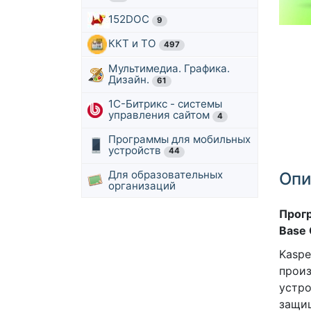
152DOC
9
ККТ и ТО
497
Мультимедиа. Графика.
Дизайн.
61
1С-Битрикс - системы
управления сайтом
4
Программы для мобильных
устройств
44
Для образовательных
Опи
организаций
Прогр
Base 
Kaspe
произ
устро
защищ