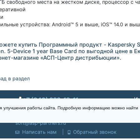
 ГБ свободного места на жестком диске, процессор с ча
еративной
ти
ильные устройства: Android™ 5 и выше, iOS™ 14.0 и вы
ожете купить Программный продукт - Kaspersky S
on. 5-Device 1 year Base Card по выгодной цене в 
рнет-магазине «АСП-Центр дистрибьюции».
ад в раздел
+7 (343) 222-12-11
Ин
для улучшения работы сайта. Подробную информацию можно найти
г. Екатеринбург, ул. Щорса 7, офис 270
Время работы: Пн-пт 09:00 - 18:00
soft@asp-partners.ru
Написать нам
Обратный звонок