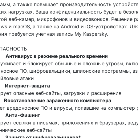
амм, а также повышает производительность устройст
их нагрузках. Ваша конфиденциальность будет в безоп
ой веб-камер, микрофонов и видеозвонков. Решение р
ws и macOS, а также на Android и iOS-устройствах. Дл
ия требуется учетная запись My Kaspersky.
ПАСНОСТЬ
•
Антивирус в режиме реального времени
уживает и блокирует обычные и сложные угрозы, вклю
оносное ПО, шифровальщики, шпионские программы, в
йловые атаки
•
Интернет-защита
рует опасные веб-сайты, загрузки и расширения
Восстановление зараженного компьютера
ет вредоносное ПО и вирусы, попавшие на компьютер 
•
Анти-Фишинг
рует ссылки в письмах, приложениях и браузерах, вед
ннические веб-сайты
•
Защита от шифровальщиков*