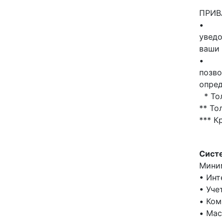
ПРИВ
уведо
ваши
позво
опре
* Тол
** То
*** К
Систе
Мини
• Инт
• Уче
• Ком
• Mac