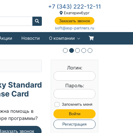
+7 (343) 222-12-11
Екатеринбург
Заказать звонок
soft@asp-partners.ru
Акции
Новости
О компании
Логин:
y Standard
Пароль:
ase Card
Запомнить меня
жна помощь в
Войти
оре программы?
Регистрация
аказать звонок