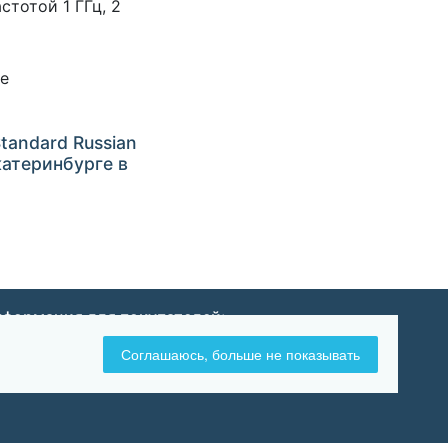
стотой 1 ГГц, 2
ше
tandard Russian
Екатеринбурге в
формация для покупателей:
Оплата и доставка
Соглашаюсь, больше не показывать
Возврат и обмен товара
Политика конфиденциальности