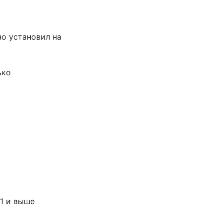
но установил на
ько
P1 и выше