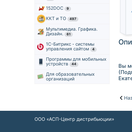
152DOC
9
ККТ и ТО
497
Мультимедиа. Графика.
Дизайн.
61
Опи
1С-Битрикс - системы
управления сайтом
4
Программы для мобильных
устройств
44
Вы м
(Под
Для образовательных
Екат
организаций
Наз
ООО «АСП-Центр дистрибьюции»